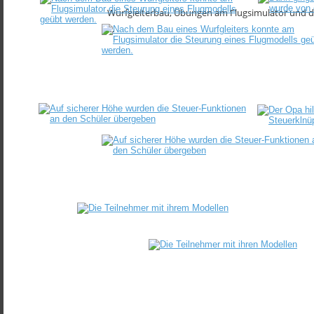
Wurfgleiterbau, Übungen am Flugsimulator und da
…