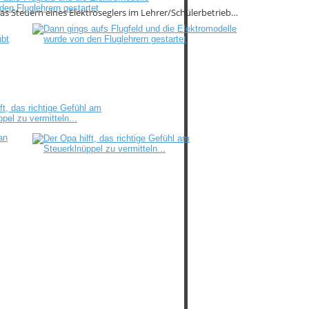
s Steuern eines Elektroseglers im Lehrer/Schülerbetrieb…