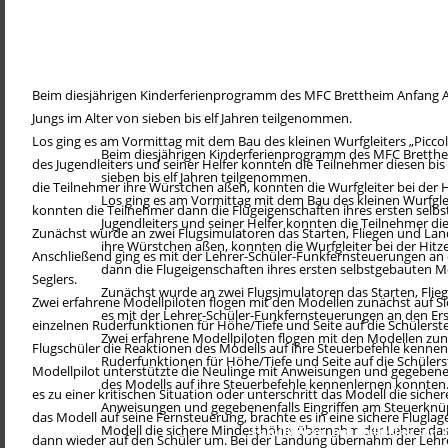
Beim diesjährigen Kinderferienprogramm des MFC Brettheim Anfang A
Jungs im Alter von sieben bis elf Jahren teilgenommen.
Los ging es am Vormittag mit dem Bau des kleinen Wurfgleiters „Piccol
Beim diesjährigen Kinderferienprogramm des MFC Bretthei
des Jugendleiters und seiner Helfer konnten die Teilnehmer diesen bis
sieben bis elf Jahren teilgenommen.
die Teilnehmer ihre Würstchen aßen, konnten die Wurfgleiter bei der
Los ging es am Vormittag mit dem Bau des kleinen Wurfgleit
konnten die Teilnehmer dann die Flugeigenschaften ihres ersten selbs
Jugendleiters und seiner Helfer konnten die Teilnehmer die
Zunächst wurde an zwei Flugsimulatoren das Starten, Fliegen und Lan
ihre Würstchen aßen, konnten die Wurfgleiter bei der Hit
Anschließend ging es mit der Lehrer-Schüler-Funkfernsteuerungen an de
dann die Flugeigenschaften ihres ersten selbstgebauten Mo
Seglers.
Zunächst wurde an zwei Flugsimulatoren das Starten, Flie
Zwei erfahrene Modellpiloten flogen mit den Modellen zunächst auf Si
es mit der Lehrer-Schüler-Funkfernsteuerungen an den Erstf
einzelnen Ruderfunktionen für Höhe/Tiefe und Seite auf die Schülerst
Zwei erfahrene Modellpiloten flogen mit den Modellen zun
Flugschüler die Reaktionen des Modells auf ihre Steuerbefehle kennenl
Ruderfunktionen für Höhe/Tiefe und Seite auf die Schülers
Modellpilot unterstützte die Neulinge mit Anweisungen und gegebenen
des Modells auf ihre Steuerbefehle kennenlernen konnten. J
es zu einer kritischen Situation oder unterschritt das Modell die sic
Anweisungen und gegebenenfalls Eingriffen am Steuerknüppe
das Modell auf seine Fernsteuerung, brachte es in eine sichere Fluglag
Modell die sichere Mindesthöhe, übernahm der Lehrer das M
Familientag und Helferfest am 
dann wieder auf den Schüler um. Bei der Landung übernahm der Lehrer