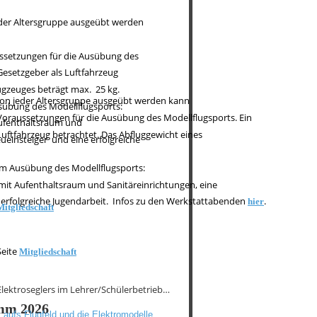
jeder Altersgruppe ausgeübt werden 
ussetzungen für die Ausübung des 
Gesetzgeber als Luftfahrzeug 
gzeuges beträgt max.  25 kg.
e von jeder Altersgruppe ausgeübt werden kann 
usübung des Modellflugsports:
 Voraussetzungen für die Ausübung des Modellflugsports. Ein 
Aufenthaltsraum und 
Luftfahrzeug betrachtet. Das Abfluggewicht eines 
einsteiger  und eine erfolgreiche 
zum Ausübung des Modellflugsports:
 mit Aufenthaltsraum und Sanitäreinrichtungen, eine 
erfolgreiche Jugendarbeit.  Infos zu den Werkstattabenden 
.
hier
Mitgliedschaft
eite 
Mitgliedschaft
lektroseglers im Lehrer/Schülerbetrieb…
mm 2026