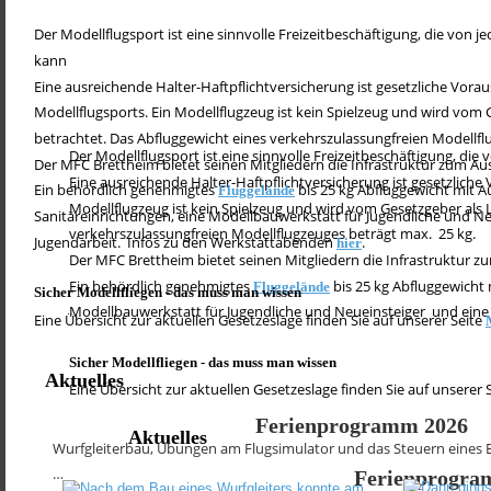
Der Modellflugsport ist eine sinnvolle Freizeitbeschäftigung, die von 
kann 
Eine ausreichende Halter-Haftpflichtversicherung ist gesetzliche Vora
Modellflugsports. Ein Modellflugzeug ist kein Spielzeug und wird vom 
betrachtet. Das Abfluggewicht eines verkehrszulassungfreien Modellflu
Der Modellflugsport ist eine sinnvolle Freizeitbeschäftigung, di
Der MFC Brettheim bietet seinen Mitgliedern die Infrastruktur zum A
Eine ausreichende Halter-Haftpflichtversicherung ist gesetzliche
Ein behördlich genehmigtes 
 bis 25 kg Abfluggewicht mit 
Fluggelände
Modellflugzeug ist kein Spielzeug und wird vom Gesetzgeber als 
Sanitäreinrichtungen, eine Modellbauwerkstatt für Jugendliche und Neu
verkehrszulassungfreien Modellflugzeuges beträgt max.  25 kg.
Jugendarbeit.  Infos zu den Werkstattabenden 
.
hier
Der MFC Brettheim bietet seinen Mitgliedern die Infrastruktur 
Ein behördlich genehmigtes 
 bis 25 kg Abfluggewicht
Fluggelände
Sicher Modellfliegen - das muss man wissen 
Modellbauwerkstatt für Jugendliche und Neueinsteiger  und eine 
Eine Übersicht zur aktuellen Gesetzeslage finden Sie auf unserer Seite 
Sicher Modellfliegen - das muss man wissen 
Aktuelles
Eine Übersicht zur aktuellen Gesetzeslage finden Sie auf unserer S
Ferienprogramm 2026
Aktuelles
Wurfgleiterbau, Übungen am Flugsimulator und das Steuern eines E
…
Ferienprogra