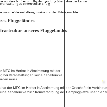
der auf den Schüler um. Bei der Landung übernahm der Lehrer 
Veranstaltung zu einem vollen Erfolg 
he, was die Veranstaltung zu einem vollen Erfolg machte.  
eres Fluggeländes
Infrastrukur unseres Fluggeländes
 MFC im Herbst in Abstimmung mit der 
tig bei Veranstaltungen keine Kabelbrücke 
werden muss.
t der MFC im Herbst in Abstimmung mit der Ortschaft ein Verbindun
n keine Kabelbrücke zur Stromversorgung der Campingplätze über die St
nd Helferfest am 17. August