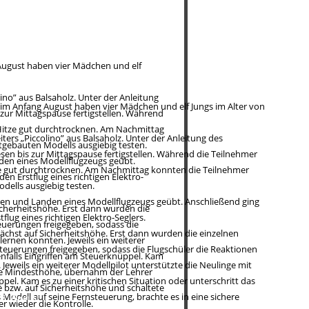
ugust haben vier Mädchen und elf 
ino” aus Balsaholz. Unter der Anleitung 
m Anfang August haben vier Mädchen und elf Jungs im Alter von 
 zur Mittagspause fertigstellen. Während 
 Hitze gut durchtrocknen. Am Nachmittag 
ers „Piccolino” aus Balsaholz. Unter der Anleitung des 
tgebauten Modells ausgiebig testen.
sen bis zur Mittagspause fertigstellen. Während die Teilnehmer 
den eines Modellflugzeugs geübt. 
ze gut durchtrocknen. Am Nachmittag konnten die Teilnehmer 
n Erstflug eines richtigen Elektro-
dells ausgiebig testen.
gen und Landen eines Modellflugzeugs geübt. Anschließend ging 
cherheitshöhe. Erst dann wurden die 
lug eines richtigen Elektro-Seglers.
euerungen freigegeben, sodass die 
ächst auf Sicherheitshöhe. Erst dann wurden die einzelnen 
ernen konnten. Jeweils ein weiterer 
teuerungen freigegeben, sodass die Flugschüler die Reaktionen 
falls Eingriffen am Steuerknüppel. Kam 
eweils ein weiterer Modellpilot unterstützte die Neulinge mit 
here Mindesthöhe, übernahm der Lehrer 
l. Kam es zu einer kritischen Situation oder unterschritt das 
e bzw. auf Sicherheitshöhe und schaltete 
odell auf seine Fernsteuerung, brachte es in eine sichere 
17. August
 wieder die Kontrolle.