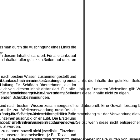
ss
man
durch
die 
Ausbringung
eines
Links
die 
er 
on
diesem
Inhalt
distanziert.
Für
alle
Links
auf 
en
Inhalten
aller
gelinkten
Seiten
auf
unseren 
nach
bestem
Wissen
zusammengestellt
und 
den,
dass
man
durch
die
Ausbringung
eines
Links
die
Inhalte
der
gelinkten
Seit
lität kann nicht übernommen werden.
Haftung
für
Schäden
übernehmen,
die
im 
klich
von
diesem
Inhalt
distanziert.
Für
alle
Links
auf
unseren
Webseiten
gilt:
Wi
ten Seiten auf unseren Webseiten und machen uns diese Inhalte nicht zu eigen.
tliche
Bezeichnungen
zur
Anwendung.
Selbst 
echenden Schutzbestimmungen.
sind
nach
bestem
Wissen
zusammengestellt
und
überprüft.
Eine
Gewährleistung
f
den.
ur
die
zur
Weiterverwendung
ausdrücklich 
aftung
für
Schäden
übernehmen,
die
im
Zusammenhang
mit
der
Verwendung
dies
n
und
vervielfältigt
werden.
Hierbei
dürfen
die 
Einzelnen
ausdrücklich
erlaubt.
Die
Erstellung 
schäftliche
Bezeichnungen
zur
Anwendung.
Selbst
wenn
diese
nicht
entspreche
n
oder
im
Printverfahren
ist
zulässig,
soweit 
n.
utzt werden.
h
zu
nennen,
soweit
nicht
jeweils
im
Einzelnen 
te
unserer
Internetseiten
(z.B.
Texte
und 
r
die
zur
Weiterverwendung
ausdrücklich
freigegebenen
Inhalte
dürfen
von
unsere
des
Fördervereins
urheberrechtswidrig
und 